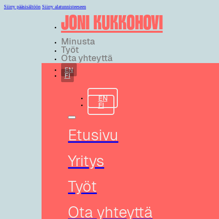
Siirry pääsisältöön
Siirry alatunnisteeseen
JONI KUKKOHOVI
Minusta
Työt
Ota yhteyttä
EN
FI
EN
FI
Etusivu
Yritys
Työt
Ota yhteyttä